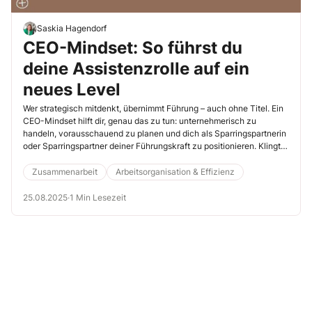
Saskia Hagendorf
CEO-Mindset: So führst du
deine Assistenzrolle auf ein
neues Level
Wer strategisch mitdenkt, übernimmt Führung – auch ohne Titel. Ein
CEO-Mindset hilft dir, genau das zu tun: unternehmerisch zu
handeln, vorausschauend zu planen und dich als Sparringspartnerin
oder Sparringspartner deiner Führungskraft zu positionieren. Klingt
nach viel? Ist machbar – wenn du bewusst Verantwortung
übernimmst und die folgenden Tipps berücksichtigst.
Zusammenarbeit
Arbeitsorganisation & Effizienz
25.08.2025
·
1 Min Lesezeit