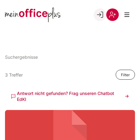
Skip
to
Go to landing page.
content
Willkommen
Register
bei
meinOfficePlus!
Suchergebnisse
3 Treffer
Filter
Antwort nicht gefunden? Frag unseren Chatbot
EdKI