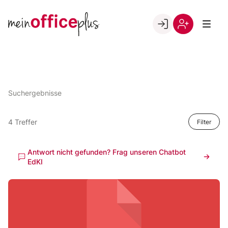
Skip
to
Go to landing page.
content
Willkommen
Register
bei
meinOfficePlus!
Suchergebnisse
4 Treffer
Filter
Antwort nicht gefunden? Frag unseren Chatbot
EdKI