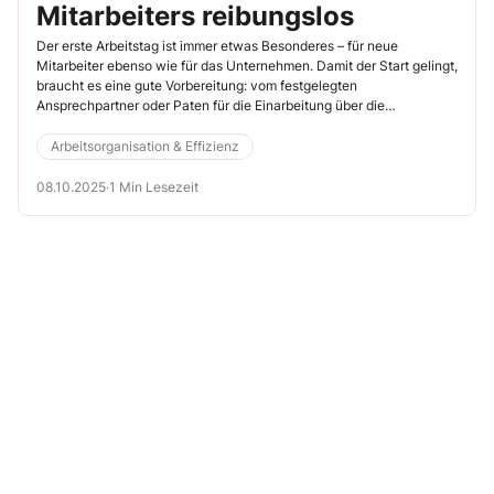
Mitarbeiters reibungslos
Der erste Arbeitstag ist immer etwas Besonderes – für neue
Mitarbeiter ebenso wie für das Unternehmen. Damit der Start gelingt,
braucht es eine gute Vorbereitung: vom festgelegten
Ansprechpartner oder Paten für die Einarbeitung über die
Organisation eines Rundgangs durch das Unternehmen bis hin zu
kleinen Details, die für einen positiven ersten Eindruck sorgen.
Arbeitsorganisation & Effizienz
Unsere Checkliste zeigt, worauf es ankommt, damit neue Kollegen
motiviert und gut begleitet in ihre Aufgaben starten können.
08.10.2025
·
1 Min Lesezeit