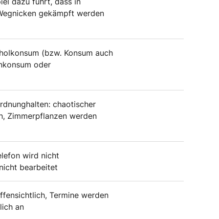
l dazu führt, dass in
Wegnicken gekämpft werden
oholkonsum (bzw. Konsum auch
enkonsum oder
rdnunghalten: chaotischer
ich, Zimmerpflanzen werden
elefon wird nicht
icht bearbeitet
fensichtlich, Termine werden
lich an