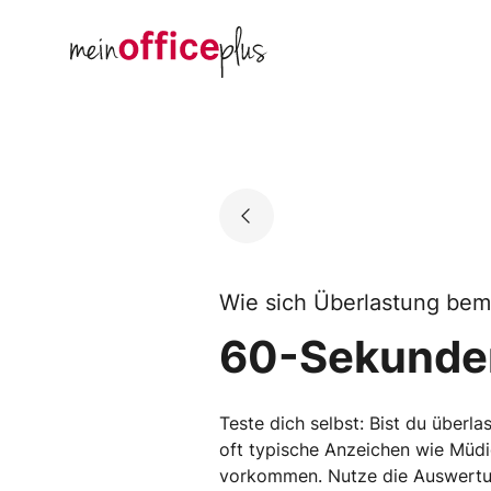
Skip
to
Go to landing page.
content
Wie sich Überlastung bem
60-Sekunden
Teste dich selbst: Bist du überl
oft typische Anzeichen wie Müd
vorkommen. Nutze die Auswertung