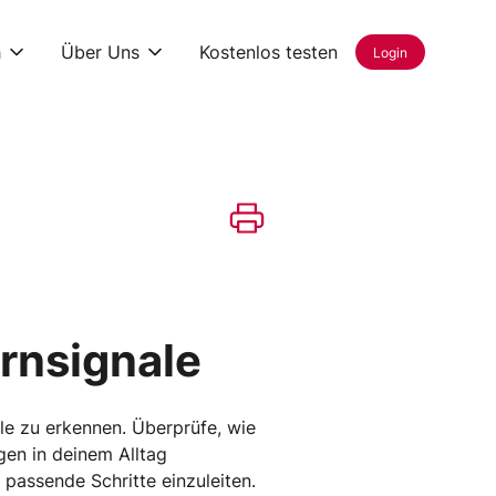
h
Über Uns
Kostenlos testen
Login
rnsignale
ale zu erkennen. Überprüfe, wie
en in deinem Alltag
assende Schritte einzuleiten.