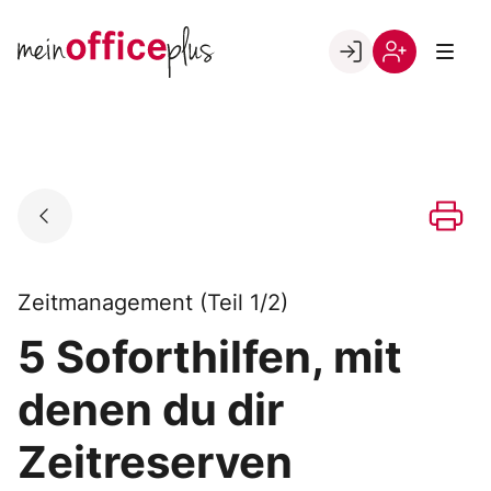
Skip
to
Go to landing page.
content
Willkommen
Register
bei
meinOfficePlus!
Zeitmanagement (Teil 1/2)
5 Soforthilfen, mit
denen du dir
Zeitreserven