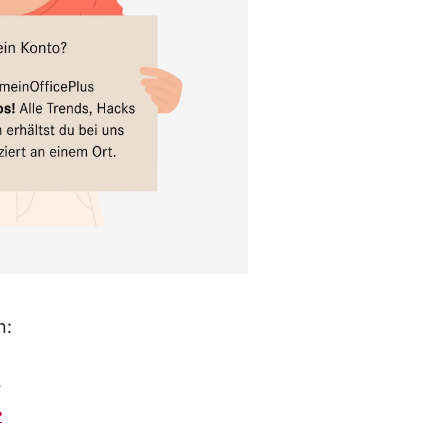
n:
.
?