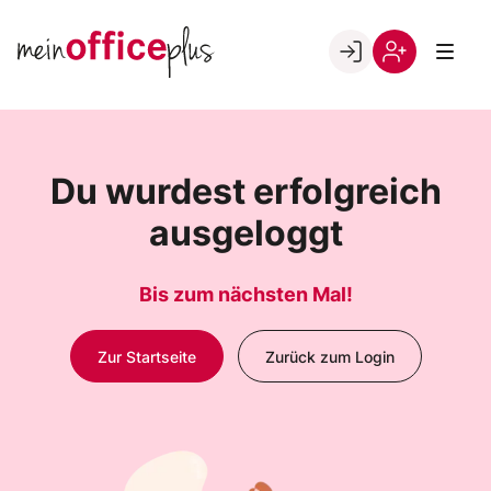
Skip
to
Go to landing page.
content
Willkommen
Register
bei
meinOfficePlus!
Du wurdest erfolgreich
ausgeloggt
Bis zum nächsten Mal!
Zur Startseite
Zurück zum Login