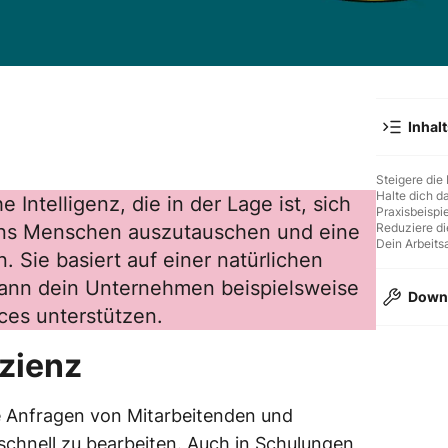
Inhal
Steigere die 
Halte dich da
 Intelligenz, die in der Lage ist, sich
Praxisbeispi
uns Menschen auszutauschen und eine
Reduziere di
Dein Arbeits
. Sie basiert auf einer natürlichen
ann dein Unternehmen beispielsweise
Down
es unterstützen.
Übung: Wo k
izienz
helfen?
le Anfragen von Mitarbeitenden und
chnell zu bearbeiten. Auch in Schulungen