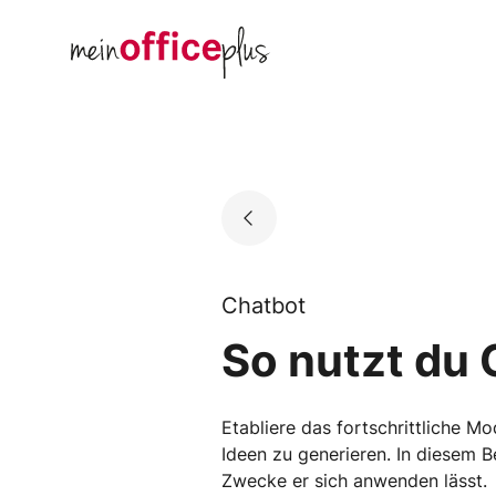
Skip
to
Go to landing page.
content
Chatbot
So nutzt du
Etabliere das fortschrittliche 
Ideen zu generieren. In diesem B
Zwecke er sich anwenden lässt.