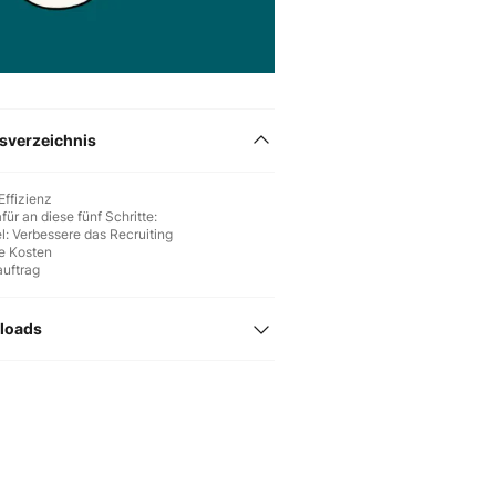
tsverzeichnis
Effizienz
für an diese fünf Schritte:
el: Verbessere das Recruiting
e Kosten
auftrag
loads
ann ChatGPT in deinem Unternehmen